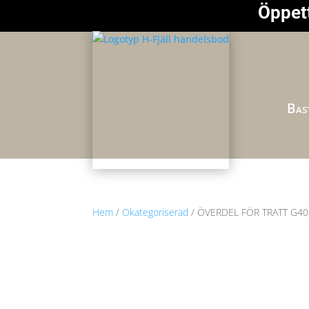
Öppett
Bast
Hem
/
Okategoriserad
/ ÖVERDEL FÖR TRATT G4