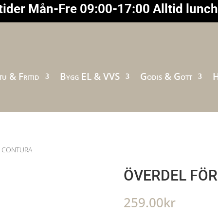
ider Mån-Fre 09:00-17:00 Alltid lunc
u & Fritid
Bygg EL & VVS
Godis & Gott
H
0 CONTURA
ÖVERDEL FÖR
259.00
kr