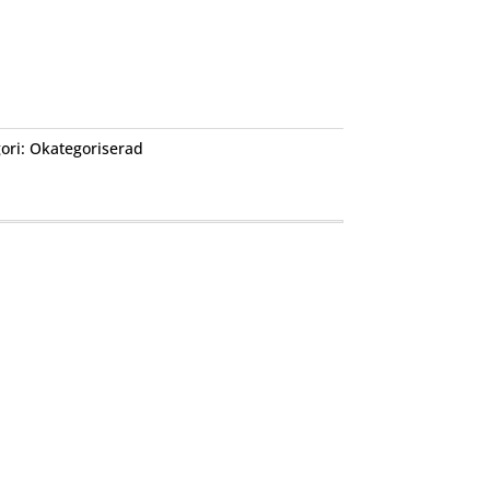
ori:
Okategoriserad
Följ oss