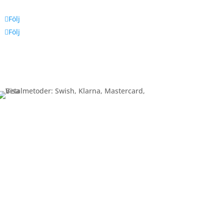
Följ
Följ
Betalning