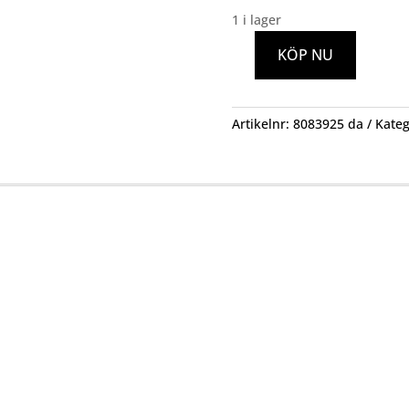
1 i lager
KÖP NU
ÖVERDEL
FÖR
TRATT
Artikelnr:
8083925 da
Kateg
G40
CONTURA
mängd
Kundservice