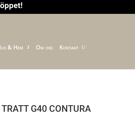
höppet!
us & Hem
Om oss
Kontakt
 TRATT G40 CONTURA