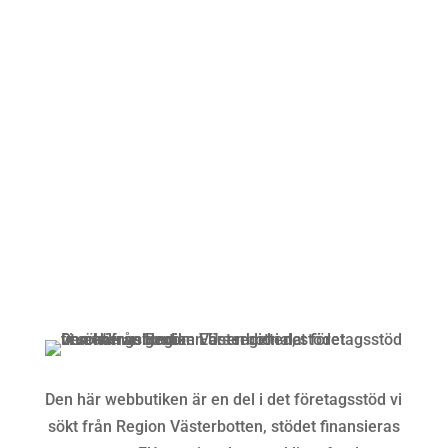
Öppettider
Mån-Fre: 09:00 – 17:00
Alltid lunchöppet!
Kundservice
Om oss »
Kontakt »
Köpvillkor och integritetspolicy »
Den här webbutiken är en del i det företagsstöd vi
sökt från Region Västerbotten, stödet finansieras