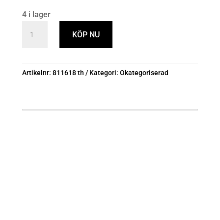
4 i lager
PLÅTGÅNGJÄRN
KÖP NU
T5001Z
65
SB
Artikelnr:
811618 th
Kategori:
Okategoriserad
BÅREBO
mängd