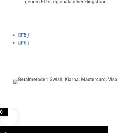
genom EU:s regionala utvecklingsfond.
Följ oss
Följ
Följ
Betalning
0