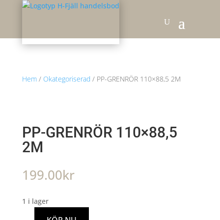
Hem
/
Okategoriserad
/ PP-GRENRÖR 110×88,5 2M
PP-GRENRÖR 110×88,5
2M
199.00
kr
1 i lager