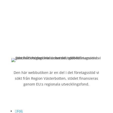
Alltid lunchöppet!
Kundservice
Om oss »
Kontakt »
Köpvillkor och integritetspolicy »
Den här webbutiken är en del i det företagsstöd vi
sökt från Region Västerbotten, stödet finansieras
genom EU:s regionala utvecklingsfond.
Följ oss
Följ