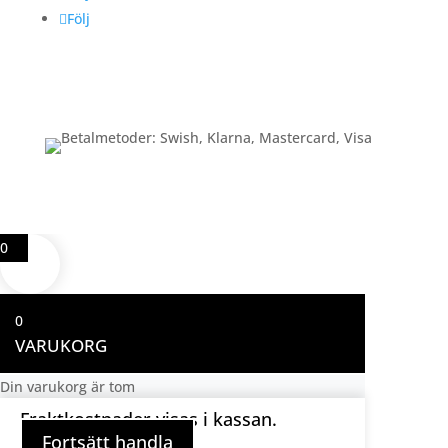
Följ
Betalning
0
0
VARUKORG
Din varukorg är tom
Fraktkostnader visas i kassan.
Fortsätt handla