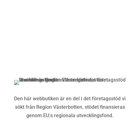
Alltid lunchöppet!
Kundservice
Om oss »
Kontakt »
Köpvillkor och integritetspolicy »
Den här webbutiken är en del i det företagsstöd vi
sökt från Region Västerbotten, stödet finansieras
genom EU:s regionala utvecklingsfond.
Följ oss