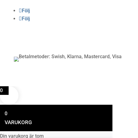
Följ
Följ
Betalning
0
0
VARUKORG
Din varukorg är tom