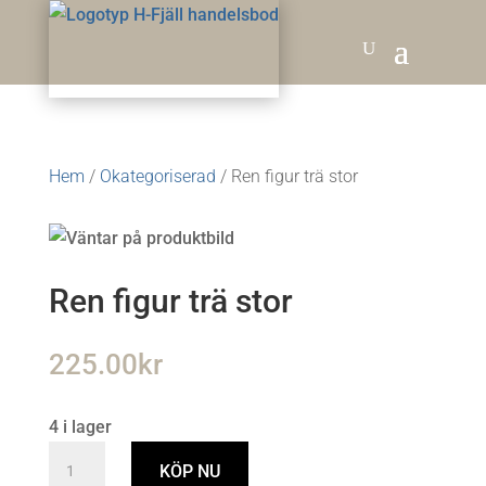
Hem
/
Okategoriserad
/ Ren figur trä stor
Ren figur trä stor
225.00
kr
4 i lager
Ren
KÖP NU
figur