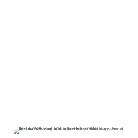
Öppettider
Mån-Fre: 09:00 – 17:00
Alltid lunchöppet!
Kundservice
Om oss »
Kontakt »
Köpvillkor och integritetspolicy »