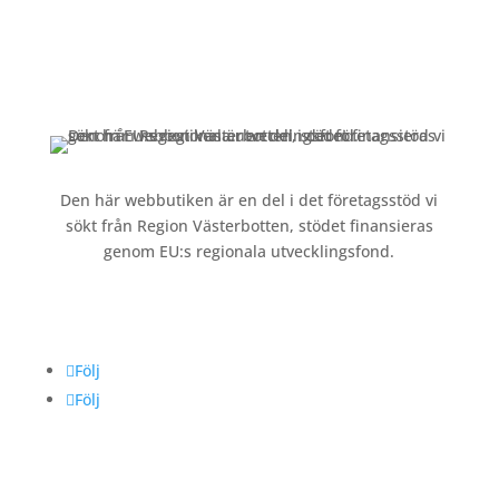
Om oss »
Kontakt »
Köpvillkor och integritetspolicy »
Den här webbutiken är en del i det företagsstöd vi
sökt från Region Västerbotten, stödet finansieras
genom EU:s regionala utvecklingsfond.
Följ oss
Följ
Följ
Betalning