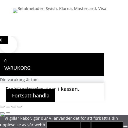
0
0
VARUKORG
Din varukorg är tom
Fraktkostnader visas i kassan.
Fortsätt handla
Vi gillar kakor, gör du? Vi använder det för att förbättra din
upplevelse av vår webb.
Ja, jag gillar kakor!
Nej
Integritetspolicy