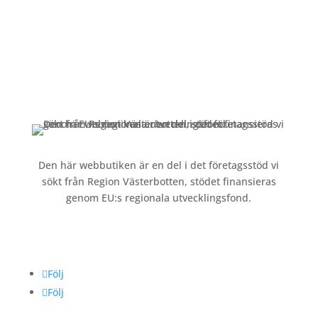
Kundservice
Om oss »
Kontakt »
Köpvillkor och integritetspolicy »
Den här webbutiken är en del i det företagsstöd vi
sökt från Region Västerbotten, stödet finansieras
genom EU:s regionala utvecklingsfond.
Följ oss
Följ
Följ