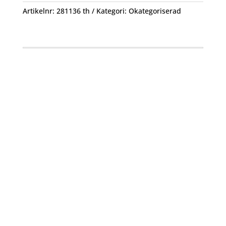
Artikelnr:
281136 th
Kategori:
Okategoriserad
Öppettider
Mån-Fre: 09:00 – 17:00
Alltid lunchöppet!