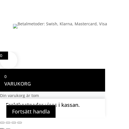
Betalning
0
0
VARUKORG
Din varukorg är tom
Fraktkostnader visas i kassan.
Fortsätt handla