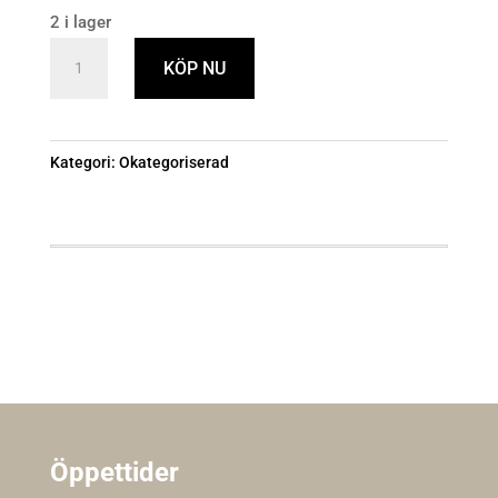
2 i lager
VENTILHUS
KÖP NU
RA-
U10
3/8”
Kategori:
Okategoriserad
DANFOSS
mängd
Öppettider