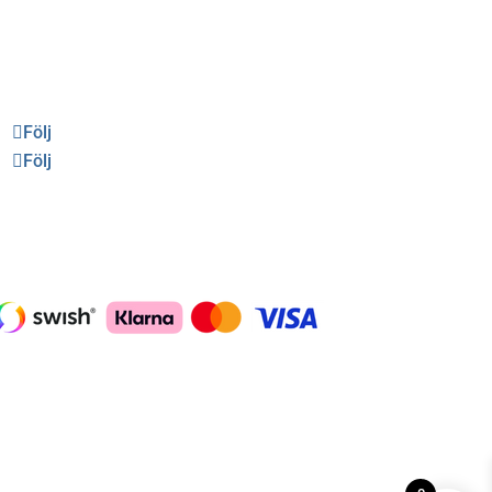
Följ oss
Följ
Följ
Betalning