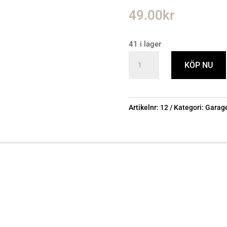
49.00
kr
41 i lager
Vinschlina
KÖP NU
6mm
mängd
Artikelnr:
12
Kategori:
Garage