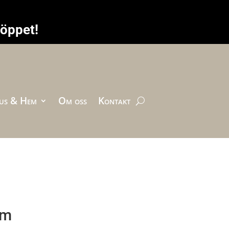
höppet!
us & Hem
Om oss
Kontakt
mm