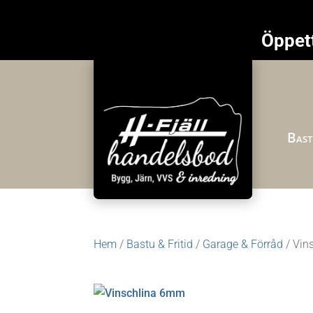
Öppett
Bast
Hem
/
Bastu & Fritid
/
Garage & Förråd
/ Vin