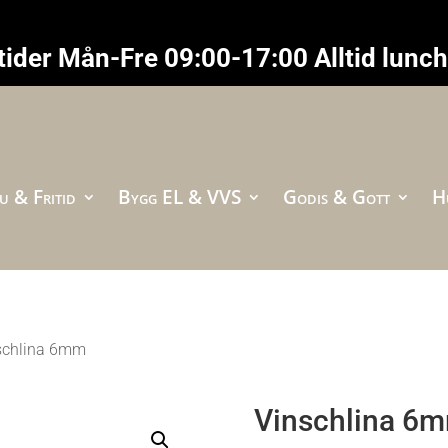
ider Mån-Fre 09:00-17:00 Alltid lunc
u & Fritid
Bygg EL & VVS
Godis & Gott
H
schlina 6mm
Vinschlina 6